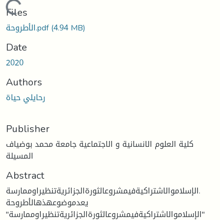
Loading...
Files
(4.94 MB)
الأطروحة.pdf
Date
2020
Authors
رحايلي حياة
Publisher
كلية العلوم الانسانية و الاجتماعية جامعة محمد بوضياف
المسيلة
Abstract
الإسلاموالاشتراكيةفيمشروعالثورةالجزائريةتنظيراوممارسة.
يعدموضوعهذهالأطروحة
"الإسلاموالاشتراكيةفيمشروعالثورةالجزائريةتنظيراوممارسة"