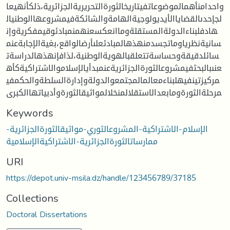
واحدامنأهمالموضوعاتفيتاريخالثورةالتحريريةالجزائرية،ذلكأنهيعا
لجإحدىالقضاياالأيديولوجيةالهامةوالشائكةفيمشروعهاالوطنيال
هادفلبناءالدولةالمستقلةوماانعكسعنهمنمبادئوقيمفكريةوإن
سانيةنظرياوماتجسدمنهذهالمبادئعلىأرضالواقع،بغيةالإجابةعنم
سائلدقيقةوحساسةتتعلقبالهويةالوطنية،لذافإنهذهالدراسةت
عنىبالبحثفيمشروعالثورةالجزائريةعنمبدأيالإسلاموالاشتراكيةكأه
مركيزتينفيهلبناءمعالمالمجتمعوالدولةوإدارةالسلطةوالحكمفي
مرحلةالثورةومابعدالاستقلالمنخلالمواثيقالثورةوأدبياتهاالكبرى
Keywords
الإسلام-الاشتراكية-المشروعالثوري-مواثيقالثورةالجزائرية-
ممارساتالثورةالجزائرية-الاشتراكيةالإسلامية
URI
https://depot.univ-msila.dz/handle/123456789/37185
Collections
Doctoral Dissertations