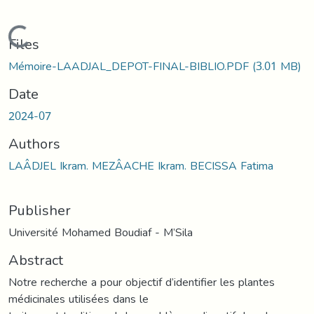
Loading...
Files
Mémoire-LAADJAL_DEPOT-FINAL-BIBLIO.PDF
(3.01 MB)
Date
2024-07
Authors
LAÂDJEL Ikram. MEZÂACHE Ikram. BECISSA Fatima
Publisher
Université Mohamed Boudiaf - M’Sila
Abstract
Notre recherche a pour objectif d’identifier les plantes
médicinales utilisées dans le