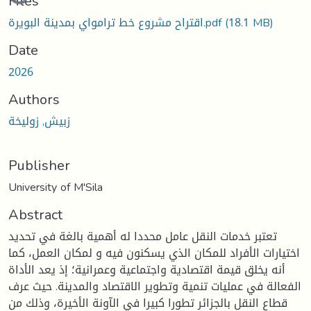
oading...
Files
اقتراح مشروع خط ترامواي بمدينة البويرة.pdf
(18.1 MB)
Date
2026
Authors
زبيش, زوليخة
Publisher
University of M'Sila
Abstract
تعتبر خدمات النقل عامل محددا له أهمية بالغة في تحديد
اختيارات الأفراد للمكان الذي يسكنون فيه و لمكان العمل، كما
أنه يخلق قيمة اقتصادية واجتماعية وعمرانية؛ إذ يعد الأداة
الفعالة في عمليات تنمية وتطوير الاقتصاد والمدينة. حيث عرف
قطاع النقل بالجزائر تطورا كبيرا في الآونة الأخيرة، وذلك من