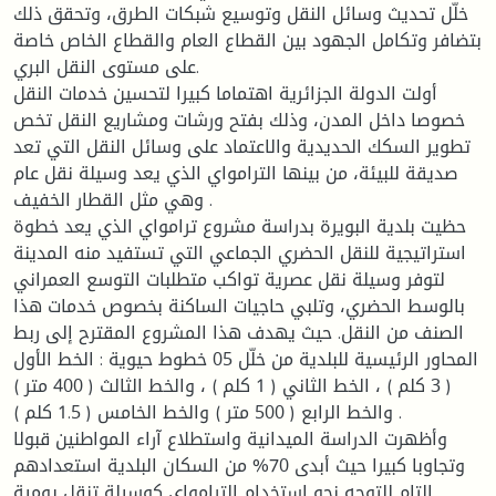
خلّل تحديث وسائل النقل وتوسيع شبكات الطرق، وتحقق ذلك
بتضافر وتكامل الجهود بين القطاع العام والقطاع الخاص خاصة
على مستوى النقل البري.
أولت الدولة الجزائرية اهتماما كبيرا لتحسين خدمات النقل
خصوصا داخل المدن، وذلك بفتح ورشات ومشاريع النقل تخص
تطوير السكك الحديدية والاعتماد على وسائل النقل التي تعد
صديقة للبيئة، من بينها الترامواي الذي يعد وسيلة نقل عام
وهي مثل القطار الخفيف .
حظيت بلدية البويرة بدراسة مشروع ترامواي الذي يعد خطوة
استراتيجية للنقل الحضري الجماعي التي تستفيد منه المدينة
لتوفر وسيلة نقل عصرية تواكب متطلبات التوسع العمراني
بالوسط الحضري، وتلبي حاجيات الساكنة بخصوص خدمات هذا
الصنف من النقل. حيث يهدف هذا المشروع المقترح إلى ربط
المحاور الرئيسية للبلدية من خلّل 05 خطوط حيوية : الخط الأول
( 3 كلم ) ، الخط الثاني ( 1 كلم ) ، والخط الثالث ( 400 متر )
والخط الرابع ( 500 متر ) والخط الخامس ( 1.5 كلم ) .
وأظهرت الدراسة الميدانية واستطلاع آراء المواطنين قبولا
وتجاوبا كبيرا حيث أبدى 70% من السكان البلدية استعدادهم
التام للتوجه نحو استخدام الترامواي كوسيلة تنقل يومية