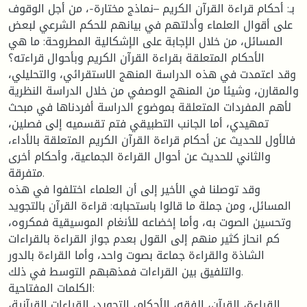
بـ: أحكام قراءة القرآن الكريم –نماذج مختارة-، من أجل الوقوف
على أقوال العلماء وأدلتهم في بيانهم للحكم الشرعي لبعض
المسائل، من خلال الإجابة على الإشكالية المطروحة: ما هي
الأحكام المتعلقة بقراءة القرآن الكريم وبأحوال قراءته؟
وقد اعتمدت في هذه الدراسة المنهج الاستقرائي، والتحليلي،
والمقارن، وشيئا من المنهج الوصفي من خلال الدراسة النظرية
لأهم المفردات المتعلقة بموضوع الدراسة أفردناها في مبحث
تمهيدي، أما الجانب التطبيقي فتم تقسميه إلى فصلين،
فالأول للحديث عن أحكام قراءة القرآن الكريم المتعلقة بالأداء،
والثاني للحديث عن أحوال القراءة الجماعية، وأحكام أخرى
متفرقة.
وقد توصلنا في الأخير إلى أن العلماء اختلفوا في هذه
المسائل، ومن جملة ما قالوا باستحبابه: قراءة القرآن بالتجويد
وتحسين الصوت به، وأما إخضاعه للأنغام الموسيقية فمكروه،
كم انحاز كثير منهم إلى القول بعدم جواز القراءة بالقراءات
الشاذة والقراءة جماعة بصوت واحد، وأما القراءة بالدور
والتلفيق بين القراءات فمذهبهم التوسط في ذلك.
الكلمات المفتاحية:
القراءة، القرآن، الفقه، الأحكام، التجويد، القراءات القرآنية،