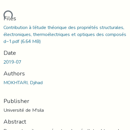
ading...
Files
Contribution à l’étude théorique des propriétés structurales,
électroniques, thermoélectriques et optiques des composés
d~1.pdf
(6.64 MB)
Date
2019-07
Authors
MOKHTARI, Djihad
Publisher
Université de M'sila
Abstract