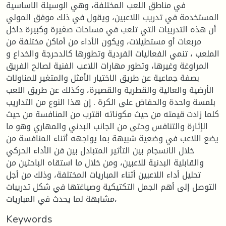
في مناطق اللعب المختلفة، وهي الوسيلة الاساسية
المستخدمة في تدريب اللاعبين، ويقول في ذلك موفق المولي
أن هذه التدريبات التي تلعب في مساحات صغيرة وكبيرة داخل
مربعات أو مستطيلات، ويكون الأداء من أماكن مختلفة من
الملعب ، تنمي الفعاليات الفردية وتطورها كالدحرجة والخداع و
المراوغة وغيرها، وتطور مهارات اللاعب الفنية لصالح الفريق
بصفة جماعية عن طريق الاختيار الأمثل والمتغير للمناولات
الأرضية والعالية والقطرية والقصيرة، وكذلك عن طريق اللعب
بلمسة واحدة والحفاض على الكرة . إن هذا النوع من التداريب
كلما زادت قيمته من حيث مكوناته اقترب من المنافسة من حيث
الإثارة والتنافس وحتى من الجانب البدني والمهاري وهو ما
يضع اللاعب في وضعية شبيهة بما يواجهه أثناء المنافسة من
خلال الانسجام بين التأثير المتبادل بين فن الأداء الحركي
والقابلية البدنية للاعبين، ومن خلال ما استقاه الباحثين من
تحليل أداء اللاعبين أثناء المباريات المختلفة، وذلك من أجل
التوصل إلى أهم الجمل التكتيكية وصياغتها في شكل تدريبات
مشابهة لما يحدث في المباريات،
Keywords