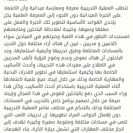
تتطلب العملية التدريبية معرفة وممارسة ميدانية وأن الاعتماد
على الخبرة الميدانية دون اللجوء إلى المعرفة العلمية يخل
بإحدى القواعد الأساسية لتطوير تلك الخبرة والعمل على
صقلها ونموها، ونتيجة لملاحظة الباحثين ومتابعتهم
لمستجدات التطور في هذه اللعبة وخبرتهم في الميادين سواء
كلاعبين و مدربين ، تبين ان هناك أراء مختلفة حول التدرب
بالمساحات المختلفة وطرق تدريبها وكيفية استثمارها، وجد
الباحثون أن هناك غموض وعدم وضوح للرؤية لأغلب المدربين
في الاطلاع على مفردات هذه التدريبات وأحدث الأساليب
الخاصة بها وكيفية استثمارها في تطوير القدرات البدنية
والمهارية الخاصة وذلك من خلال إيجاد صيغ علمية لاعتمادها
أثناء العملية التدريبية باستخدام أحدث الأساليب، وكان هذا
وراء السبب الذي دفع بالباحثين للغوص في هذا المجال وإيجاد
صيغة من خلال تصميم برنامج خاص بالتدريب في المساحات
المختلفة وذلك بالتحكم في مختلف عناصر العملية التدريبية
دون إهمال الجوانب المراد تطويرها. إن تدريبات اللعب التي
تلعب في مساحات مختلفة ومتنوعة صغيرة وكبيرة تهدف إلى
انجاز مختلف المهارات التي تشمل حيازة الكرة، بناء الهجمات