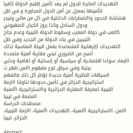
التهديدات العابرة للدول لم يعد تأمين إقليم الدولة كافيا
لتأمينها بمعزل عن أمن الدول المجاورة و في ظل
هشاشة الحدود واالضطرابات الداخلية في كل من مالي ونيجر
ودول الساحل وكذا بروز الكيان الصهيوني
كالعب في دولة المغرب وسقوط الدولة الليبية وعدم نجاح
الليبيين في بناء الدولة من الجديد وفي ظل
التهديدات اإلرهابية المتصاعدة بفعل البيئة المناسبة لذلك
أصبح من الضروري تبني مقاربة أمنية متعددة
االبعاد سواءا اقتصادية أو سياسية أو إنسانية أو ثقافية وحتى
بيئية وفي سياق توع مفهوم االمن ظهر ت
السياقات النظرية أمنية جديدة تؤطر كل ذلك فالفهم
استراتيجية الجزائر في تأمين حدودها تناولنا االزمة
الليبية لمعرفة المقاربة الجزائرية واالستراتيجية األمنية
المتبعة في ليبيا.
مصطلحات الدراسة:
االمن، االستراتيجية األمنية، التهديدات األمنية، االزمة الليبية،
الجزائر، ليبيا.
Abstract: