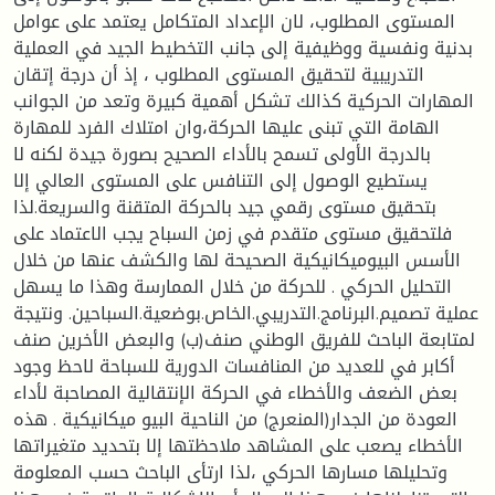
المستوى المطلوب، لان الإعداد المتكامل يعتمد على عوامل
بدنية ونفسية ووظيفية إلى جانب التخطيط الجيد في العملية
التدريبية لتحقيق المستوى المطلوب ، إذ أن درجة إتقان
المهارات الحركية كذالك تشكل أهمية كبيرة وتعد من الجوانب
الهامة التي تبنى عليها الحركة،وان امتلاك الفرد للمهارة
بالدرجة الأولى تسمح بالأداء الصحيح بصورة جيدة لكنه لا
يستطيع الوصول إلى التنافس على المستوى العالي إلا
بتحقيق مستوى رقمي جيد بالحركة المتقنة والسريعة.لذا
فلتحقيق مستوى متقدم في زمن السباح يجب الاعتماد على
الأسس البيوميكانيكية الصحيحة لها والكشف عنها من خلال
التحليل الحركي . للحركة من خلال الممارسة وهذا ما يسهل
عملية تصميم.البرنامج.التدريبي.الخاص.بوضعية.السباحين. ونتيجة
لمتابعة الباحث للفريق الوطني صنف(ب) والبعض الأخرين صنف
أكابر في للعديد من المنافسات الدورية للسباحة لاحظ وجود
بعض الضعف والأخطاء في الحركة الإنتقالية المصاحبة لأداء
العودة من الجدار(المنعرج) من الناحية البيو ميكانيكية . هذه
الأخطاء يصعب على المشاهد ملاحظتها إلا بتحديد متغيراتها
وتحليلها مسارها الحركي ،لذا ارتأى الباحث حسب المعلومة