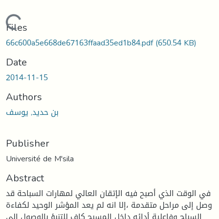
Loading...
Files
66c600a5e668de67163ffaad35ed1b84.pdf
(650.54 KB)
Date
2014-11-15
Authors
بن حديد, يوسف
Publisher
Université de M'sila
Abstract
في الوقت الذي أصبح فيه الإتقان العالي لمهارات السباحة قد
وصل إلى مراحل متقدمة ،إلا انه لم يعد المؤشر الوحيد لكفاءة
السباح وفاعلية أدائه داخل المسبح كاف للتنبؤ بالوصول إلى