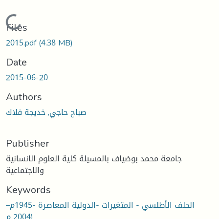
Loading...
Files
2015.pdf
(4.38 MB)
Date
2015-06-20
Authors
صباح حاجي, خديجة فلاك
Publisher
جامعة محمد بوضياف بالمسيلة كلية العلوم الانسانية
والاجتماعية
Keywords
الحلف الأطلسي - المتغيرات -الدولية المعاصرة -1945م–
2004 م)