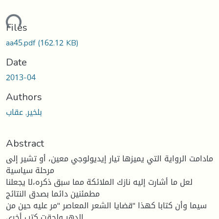
oading...
Files
aa45.pdf
(162.12 KB)
Date
2013-04
Authors
بلخير, عقاب
Abstract
مادامت الرواية التي يميزها تيار إيديولوجي معين، أو تشير إلى
مرحلة سياسية
لعل ما أشارت إليه نازك الملائكة مما سبق ذكره،لا يجعلنا
مطمئنين دائما بصدق النتائج
سيما وأن كتابا كهذا "قضايا الشعر المعاصر "مر عليه حين من
الدهر ولحقت كتب أخرى