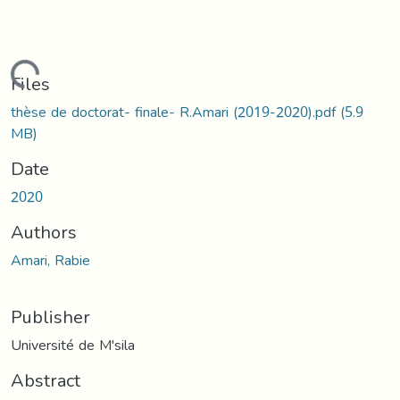
oading...
Files
thèse de doctorat- finale- R.Amari (2019-2020).pdf
(5.9
MB)
Date
2020
Authors
Amari, Rabie
Publisher
Université de M'sila
Abstract