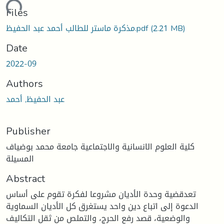
Loading...
Files
(2.21 MB)
مذكرة ماستر للطالب أحمد عبد الحفيظ.pdf
Date
2022-09
Authors
عبد الحفيظ, أحمد
Publisher
كلية العلوم الانسانية والاجتماعية جامعة محمد بوضياف
المسيلة
Abstract
تعدقضية وحدة الأديان مشروعا لفكرة تقوم على أساس
الدعوة إلى اتباع دين واحد يستغرق كل الأديان السماوية
والوضعية، قصد رفع الحرج، والتملص من ثقل التكاليف