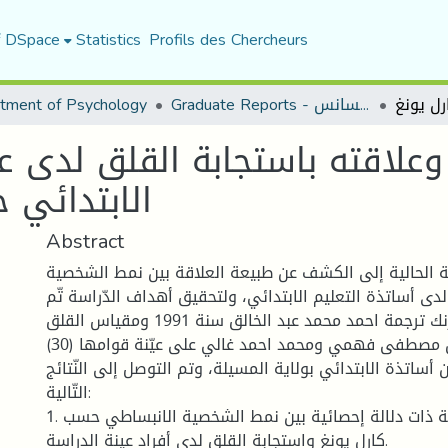
f DSpace
Statistics
Profils des Chercheurs
Graduate Reports - تقارير الليسانس
tment of Psychology
لاقته باستجابة القلق لدى عي
الابتدائي 
Abstract
 الحالية إلى الكشف عن طبيعة العلاقة بين نمط الشخصية
دى أساتذة التعليم الابتدائي، ولتحقيق أهداف الدّراسة تّم
تطبيق مقياس ايزنك ترجمة احمد محمد عبد الخالق سنة 1991 ومقياس القلق
لتايلور ترجمة كل من مصطفى فهمي ومحمد احمد غالي على عيّنة قوامها (30)
أساتذة الابتدائي بولاية المسيلة، وتم التوصل إلى النّتائج
التّالية:
1. توجد علاقة ارتباطية ذات دلالة إحصائية بين نمط الشخصية الانبساطي حسب
كارل يونغ واستجابة القلق لدى أفراد عينة الدراسة.