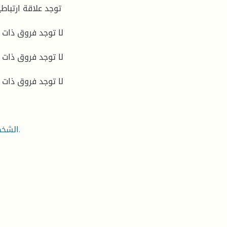
الشخصية، استجابة القلق، الأساتذة، التعليم الابتدائي، كارل يونغ.