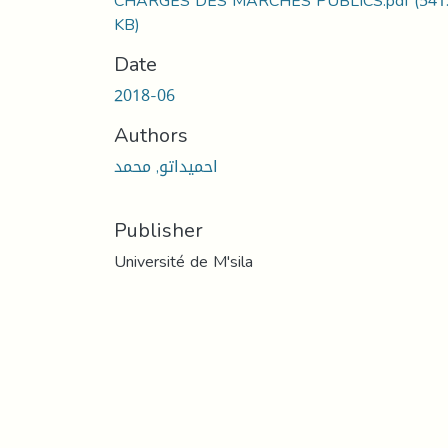
CHARGES DES MARCHES PUBLICS.pdf
(541
KB)
Date
2018-06
Authors
احميداتو, محمد
Publisher
Université de M'sila