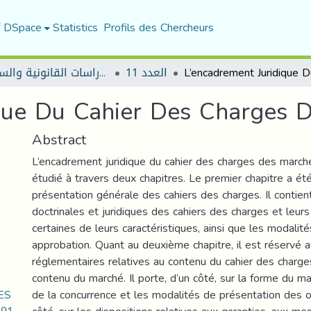
f DSpace
Statistics
Profils des Chercheurs
العدد 11
مجلة الأستاذ الباحث للدراسات القانونية والسياسية
que Du Cahier Des Charges 
Abstract
L’encadrement juridique du cahier des charges des march
étudié à travers deux chapitres. Le premier chapitre a ét
présentation générale des cahiers des charges. Il contient
doctrinales et juridiques des cahiers des charges et leurs
certaines de leurs caractéristiques, ainsi que les modalité
approbation. Quant au deuxième chapitre, il est réservé a
réglementaires relatives au contenu du cahier des charg
contenu du marché. Il porte, d’un côté, sur la forme du mar
ES
de la concurrence et les modalités de présentation des of