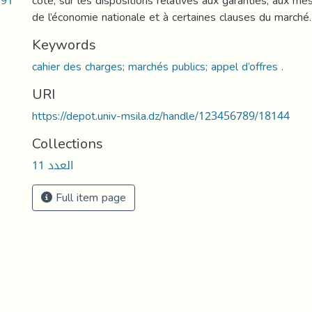
.91
côté, sur les dispositions relatives aux garanties, aux me
de l’économie nationale et à certaines clauses du marché.
Keywords
cahier des charges; marchés publics; appel d’offres .
URI
https://depot.univ-msila.dz/handle/123456789/18144
Collections
العدد 11
Full item page