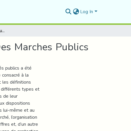
Log In
L’encadrement Juridique Du Cahier Des Charges Des Marches Publics
Des Marches Publics
és publics a été
é consacré à la
 les définitions
 différents types et
s de leur
ux dispositions
es lui-même et au
ché, l’organisation
fres et, d’un autre