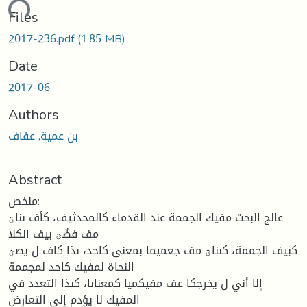
ading...
Files
2017-236.pdf
(1.85 MB)
Date
2017-06
Authors
بن عمية, عفاف
Abstract
ملخص:
عالج البحث مفيك الجممة عند القدماء كالمحدثيف، كأف ىناؾ
مف فضٌؿ بيف الكلا
كبيف الجممة، كىناؾ مف جعميما بمعنى كاحد، ىذا كاف ل يصؿ
النحاة لمفيك كاحد لمجممة
إلا أني ل يخرجكا عف مفيكميا كمعناىا، كىذا التعدد في
المفيك لا يؤدم إلى التعارض