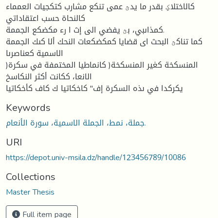
كالاختلاؼ بقدر ما يدؿ عمى تنكع مشارب كتكجيات العمماء
كالنحاة حسب اعتقاداتي
كمذاىبي، بؿ يفضي الى إث ا رء مكضكع الجممة.
كما تناكؿ البحث اى قضايا كمكضكعات النحك ألا كىك الجممة
الاسمية كعناصرىا
)المنسكخة كغير المنسكخة( كانماطيا المختمفة في سكرة
الانعا، ككانت أكثر النكاسخ
يكركدا في ىذه السكرة إف" كاخكاتيا ك كاف كأخكاتيا
Keywords
جملة، نمط، الجملة الاسمية، سورة الأنعام.
URI
https://depot.univ-msila.dz/handle/123456789/10086
Collections
Master Thesis
Full item page