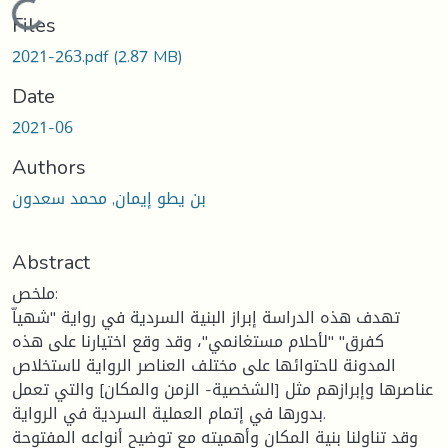
Loading...
Files
2021-263.pdf
(2.87 MB)
Date
2021-06
Authors
بن يطو إيمان, محمد سعدون
Abstract
ملخص:
تهدف هذه الدراسة إبراز البنية السردية في رواية "شهياّ
كفرق" "لأحلام مستغانمي"، وقد وقع اختيارنا على هذه
المدونة لاحتوائها على مختلف العناصر الرواية لاستخلاص
عناصرها وإبرازهم مثل [الشخصية- الزمن والمكان] والتي تعمل
بدورها في إتمام العملية السردية في الرواية.
وقد تناولنا بنية المكان وأهميته مع توضيح أنواعه المفتوحة