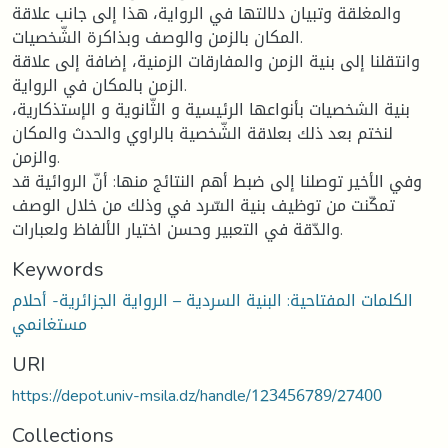
والمغلقة وتبيان دلالتها في الرواية، هذا إلى جانب علاقة
المكان بالزمن والوصف وبذاكرة الشّخصيات.
وانتقلنا إلى بنية الزمن والمفارقات الزمنية، إضافة إلى علاقة
الزمن بالمكان في الرواية.
بنية الشخصيات بأنواعها الرئيسية و الثّانوية و الإستذكارية،
لنختم بعد ذلك بعلاقة الشّخصية بالراوي والحدث والمكان
والزمن.
وفي الأخير توصلنا إلى ضبط أهم النتائج منها: أنّ الروائية قد
تمكّنت من توظيف بنية السّرد في وذلك من خلال الوصف
والدّقة في التعبير وحسن اختيار الألفاظ ولعبارات.
Keywords
الكلمات المفتاحية: البنية السردية – الرواية الجزائرية- أحلام
مستغانمي
URI
https://depot.univ-msila.dz/handle/123456789/27400
Collections