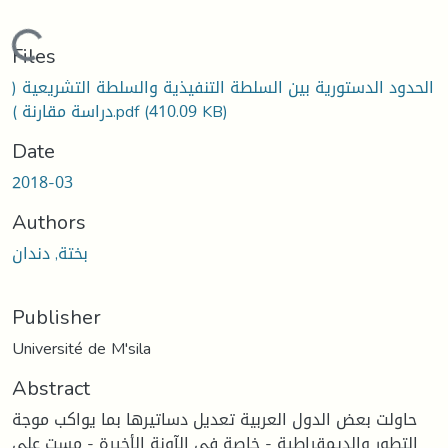
Loading...
Files
الحدود الدستورية بين السلطة التنفيذية والسلطة التشريعية (
(410.09 KB)
دراسة مقارنة ).pdf
Date
2018-03
Authors
بختة, دندان
Publisher
Université de M'sila
Abstract
حاولت بعض الدول العربية تعديل دساتيرها بما يواكب موجة
التطور والديمقراطية - خاصة في الآونة الأخيرة - مست على