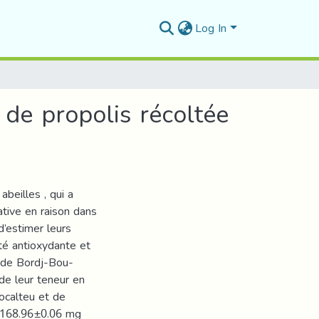
Log In
 de propolis récoltée
beilles , qui a
ative en raison dans
d’estimer leurs
ité antioxydante et
n de Bordj-Bou-
 de leur teneur en
ocalteu et de
 (168.96±0.06 mg