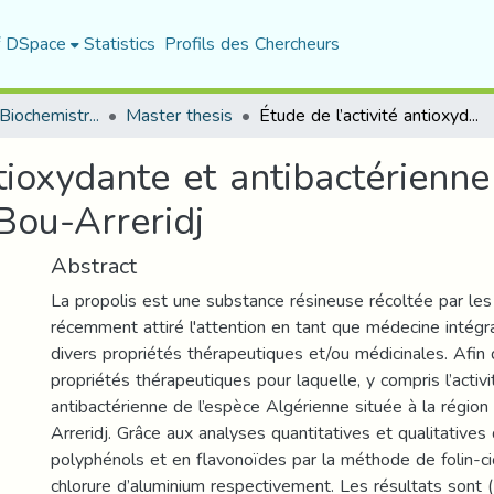
f DSpace
Statistics
Profils des Chercheurs
Department of Biochemistry and Microbiology
Master thesis
Étude de l’activité antioxydante et antibactérienne de propolis récoltée à la région de Bordj-Bou-Arreridj
ntioxydante et antibactérienne
Bou-Arreridj
Abstract
La propolis est une substance résineuse récoltée par les a
récemment attiré l'attention en tant que médecine intégr
divers propriétés thérapeutiques et/ou médicinales. Afin 
propriétés thérapeutiques pour laquelle, y compris l’activ
antibactérienne de l’espèce Algérienne située à la régio
Arreridj. Grâce aux analyses quantitatives et qualitatives
polyphénols et en flavonoïdes par la méthode de folin-ci
chlorure d’aluminium respectivement. Les résultats sont