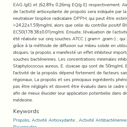
EAG /gE) et (62.89± 0.26mg EQ/g E) respectivement. Ains
de l’activité antioxydante de propolis sera indiquée par l
neutraliser l’espèce radicalaire DPPH; qui peut être estim
=24.22±1.59)mg/ml, alors que celle du contrôle positif B
EC50(178.38±0.01)mg/ml. Ensuite, l’évaluation de l’activit
été réalisée sur cinq souches ATCC ( gram+ ,gram-) ; qui
grâce à la méthode de diffusion sur milieu solide en utilis
disques, la propolis a manifesté un effet inhibiteur impor
souches bactériennes. Les concentrations minimales inhibi
Staphylococcus aureus, E. cloacae qui sont de 50mg/ml. E
l'activité de la propolis dépend fortement de facteurs sai
régionaux, La propolis et ses principaux ingrédients phén
pas être négligés et doivent être évalués dans le cadre d
afin de mieux élucider leur application potentielle dans 
médecine.
Keywords
Propolis, Activité Antioxydante , Activité Antibactérienne
Flavonoïdes.