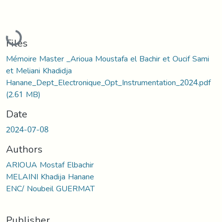
Loading...
Files
Mémoire Master _Arioua Moustafa el Bachir et Oucif Sami
et Meliani Khadidja
Hanane_Dept_Electronique_Opt_Instrumentation_2024.pdf
(2.61 MB)
Date
2024-07-08
Authors
ARIOUA Mostaf Elbachir
MELAINI Khadija Hanane
ENC/ Noubeil GUERMAT
Publisher