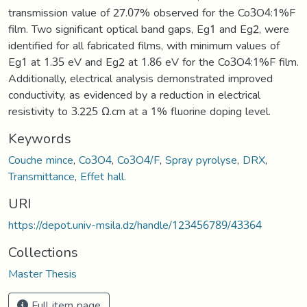
transmission value of 27.07% observed for the Co3O4:1%F
film. Two significant optical band gaps, Eg1 and Eg2, were
identified for all fabricated films, with minimum values of
Eg1 at 1.35 eV and Eg2 at 1.86 eV for the Co3O4:1%F film.
Additionally, electrical analysis demonstrated improved
conductivity, as evidenced by a reduction in electrical
resistivity to 3.225 Ω.cm at a 1% fluorine doping level.
Keywords
Couche mince
,
Co3O4
,
Co3O4/F
,
Spray pyrolyse
,
DRX
,
Transmittance
,
Effet hall.
URI
https://depot.univ-msila.dz/handle/123456789/43364
Collections
Master Thesis
Full item page