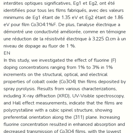
interdites optiques significatives, Eg1 et Eg2, ont été
identifiées pour tous les films fabriqués, avec des valeurs
minimums de Eg1 étant de 1.35 eV et Eg2 étant de 1.86
eV pour film Co3O4:1%F. De plus, l'analyse électrique a
démontré une conductivité améliorée, comme en témoigne
une réduction de la résistivité électrique à 3.225 Ω.cm à un
niveau de dopage au fluor de 1 %.
EN
In this study, we investigated the effect of fluorine (F)
doping concentrations ranging from 1% to 3% in 1%
increments on the structural, optical, and electrical
properties of cobalt oxide (Co3O4) thin films deposited by
spray pyrolysis. Results from various characterizations,
including X-ray diffraction (XRD), UV-Visible spectroscopy,
and Hall effect measurements, indicate that the films are
polycrystalline with a cubic spinel structure, showing
preferential orientation along the (311) plane. Increasing
fluorine concentration resulted in enhanced absorption and
decreased transmission of Co3O4 films, with the lowest