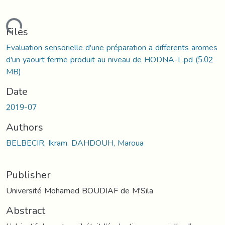
ading...
Files
Evaluation sensorielle d'une préparation a differents aromes
d'un yaourt ferme produit au niveau de HODNA-L.pd
(5.02
MB)
Date
2019-07
Authors
BELBECIR, Ikram. DAHDOUH, Maroua
Publisher
Université Mohamed BOUDIAF de M'Sila
Abstract