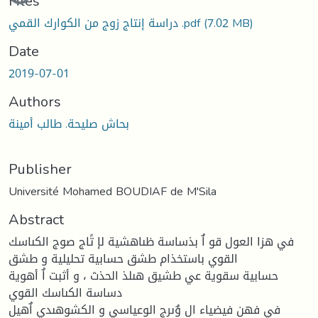
Files
(7.02 MB)
دراسة إنتاج زوج من الكوارك القمي .pdf
Date
2019-07-01
Authors
بحاش صليحة. طالب أمينة
Publisher
Université Mohamed BOUDIAF de M'Sila
Abstract
في هزا العول قو اٌ بذساسة ظىاهشية لإ تًاج صوج الكىاسك
القوي باستخذام طشق حسابية تحليلية و طشق
حسابية سقوية عي طشيق هىلذ الحذث ، و أثبت اٌ أهوية
دساسة الكىاسك القوي
في فهن فيضياء ال وٌىرج الوعياسي و الكشوهىدي اٌهيل