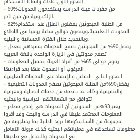
المحور الأول: عادات وأنماط الاستخدام
- 60%من مفردات عينة الدراسة يستخدمون المدونات
الإلكترونية من حين لآخر.
- 82%من الطلبة المبحوثين يفضلون المنزل عند استخدام
المدونات التعليمية،ويقضون حوالي ساعة يوميا في الاطلاع
وبالتحديد خلال الفترة المسائية والليلية.
- يفضل90% من المبحوثين تصفح المدونات بمفردهم بمعدل
تصفح مدونتين في الزيارة الواحدة باللغة العربية.
- يقوم حوالي 65% من أفراد العينة بتحميل المعلومات
المرغوب أو المبحوث عنها بعد قراءتها.
المحور الثاني: التفاعل والإعتماد على المدونات التعليمية
- يفضل90%من الطلبة المبحوثين تصفح المدونات التعليمية
والتثقيفية وذلك لما تقدمه من خدمات اتصالية ومعرفية
تتوافق مع انشغالاتهم الدراسية والبحثية .
- يعتبر93%من المبحوثين أن المدونات هي إحدى مصادر
المعلومات المعتمد عليها في الدراسة والبحث وقد أقروا
مجموعة من الأسباب:كونها تزود الطلبة بما يحتاجونه من
معلومات تساعدهم في عملياتهم البحثية كذلك مرونة التعامل
مع المدونات والتفاعل مع صاحبها.