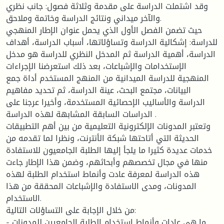
وقد اشتملت الدراسة على مقدمة وثلاثة فصول: جانب نظري
والآخر ميداني ونتائج الدراسة وخاتمة وملاحق.
حيث تضمن الفصل الأول الذي يحمل عنوان الإطار المنهجي
للدراسة: إشكالية الدراسة وتساؤلاتها، أسباب الدراسة، أهداف
الدراسة، أهمية الدراسة ثم المدخل النظري للدراسة هو مدخل
الإستخدامات والإشباعات، بعد ذلك استعرضنا الإجراءات
المنهجية للدراسة الميدانية من المنهج المستخدم أداة جمع
البيانات، مجتمع البحث، عينة الدراسة، ثم تحديد مفاهيم
الدراسة والأساليب الإحصائية المستخدمة، وأخيرا عرجنا على
الدراسات السابقة المشابهة لهذه الدراسة .
وتعتبر المدونات الإلكترونية التعليمية من بين أهم التطبيقات
الحديثة التي أتاحتها شبكة الأنترنت، ونظرا لما تقدمه من
خدمات عديدة كثيرا ما يلجأ إليها الطلبة الجامعيون للاستفادة
منها في مجال تخصصهم وأبحاثهم، وضمن هذا الإطار جاءت
هذه الدراسة لمعرفة عادت وأنماط استخدام الطلبة لهذه
المدونات، ومدى الاستفادة والإشباعات المحققة من هذا
الاستخدام.
من خلال الإجابة على التساؤلات التالية:
- ما هي عادات وأنماط استخدام الطلبة الجامعيين للمدونات