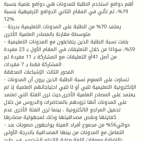
أهم دوافع استخدم الطلبة للمدونات هي دوافع علمية بنسبة
79%، ثم تأتي في المقام الثاني الدوافع الترفيهية بنسبة
12%.
- يعتمد 70% من الطلبة على المدونات التعليمية بدرجة
متوسطة مقارنة بالمصادر العلمية الأخرى.
- بلغت نسبة الطلبة الذين يتفاعلون مع المدونات التعليمية
59%، سواءًا من خلال التعليقات في المقام الأول بـ 23 مفردة
من أصل 41أو التعليقات مع المشاركة بـ 11 مفردة ثم
المشاركة فقط بـ 7 مفردات .
المحور الثالث: الإشباعات المحققة
- تساوت على العموم نسبة الطلبة الذين يرون أن المدونات
الإلكترونية التعليمية تلبي أو لا تلبي احتياجاتهم العلمية إذ لم
يعتمد على المصادر العلمية الأخرى.حيث ترى الفئة التي تعتمد
على المدونات أنها تزودهم بالمحاضرات والدروس من خلال
تحميل المراجع الالكترونية ، بينما ترى الفئة الأخرى عدم
كفايتها ونقص مصداقيتها وذلك لمجهولية مصادرها .
- حوالي56% من مجموع أفراد العينة يواجهون صعوبات عند
التعامل مع المدونات من بينها المصداقية بالدرجة الأولى
بالإضافة معوقات اللغة وغلبة الاتجاه الشخصي في طرح