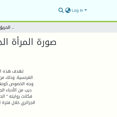
Log In
صورة المرأة الجزائرية في الرواية المترجمة رواية الحريق لمحمد ديب-أنموذجا-
صورة المرأة الج
تهدف هذه الد
الفرنسية, وذلك من
وجه الخصوص كونها 
ديب من الأدباء الجز
فكانت روايته '' ال
الجزائري خلال فترة ا