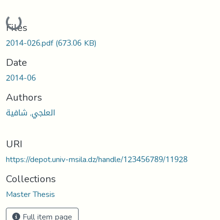
Loading...
Files
2014-026.pdf
(673.06 KB)
Date
2014-06
Authors
العلجي, شافية
URI
https://depot.univ-msila.dz/handle/123456789/11928
Collections
Master Thesis
Full item page