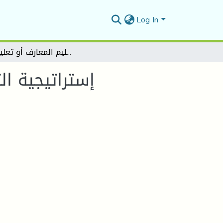
Log In
إستراتيجية التعليم التعاوني في المدرسة الجزائرية "واقع تطبيقها كإستراتيجية لتعليم المعارف أو تعليم القيم"
إستراتيجية ال