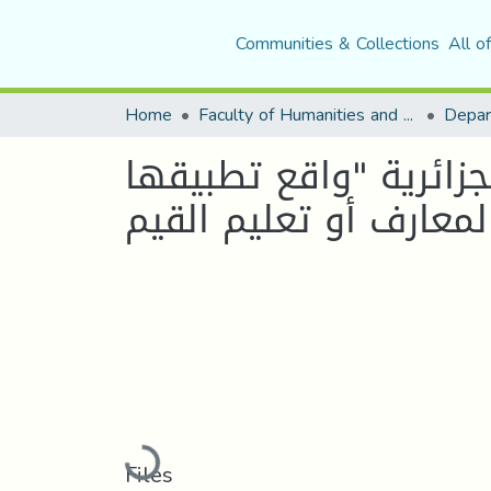
Communities & Collections
All o
Home
Faculty of Humanities and Social Sciences
Depar
جزائرية "واقع تطبيقها
Loading...
Files