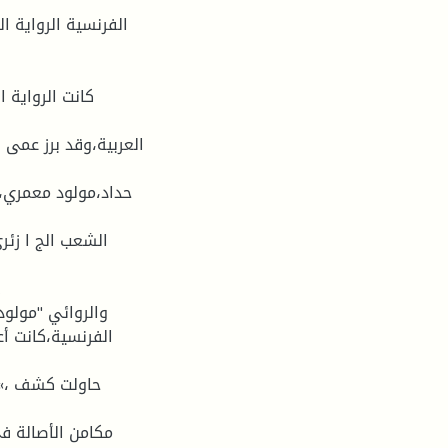
الفرنسية الرواية 
كانت الرواية ا
العربية،وقد برز عمى ا
حداد،مولود معمري،
الشعب الج ا زئري
والروائي "مولود 
الفرنسية،كانت أع
حاولت كشف ،» ال
مكامن الأصالة في 