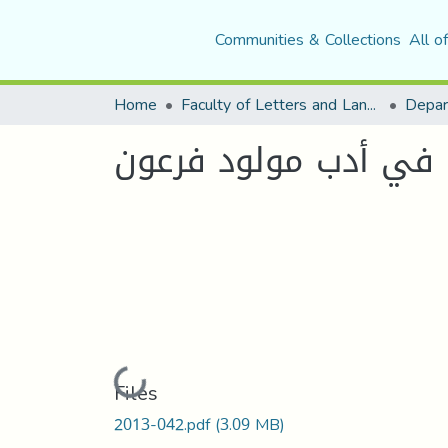
Communities & Collections
All o
Home
Faculty of Letters and Languages
ة في أدب مولود فرعون
Loading...
Files
2013-042.pdf
(3.09 MB)