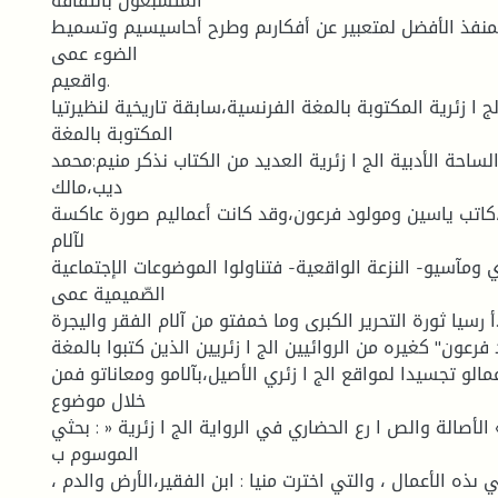
المتشبعون بالثقافة
المنفذ الأفضل لمتعبير عن أفكارىم وطرح أحاسيسيم وتسميط
الضوء عمى
واقعيم.
لج ا زئرية المكتوبة بالمغة الفرنسية،سابقة تاريخية لنظيرتيا
المكتوبة بالمغة
لساحة الأدبية الج ا زئرية العديد من الكتاب نذكر منيم:محمد
ديب،مالك
كاتب ياسين ومولود فرعون،وقد كانت أعماليم صورة عاكسة
لآلام
 ومآسيو- النزعة الواقعية- فتناولوا الموضوعات الإجتماعية
الصّميمية عمى
أ رسيا ثورة التحرير الكبرى وما خمفتو من آلام الفقر واليجرة.
فرعون" كغيره من الروائيين الج ا زئريين الذين كتبوا بالمغة
مالو تجسيدا لمواقع الج ا زئري الأصيل،بآلامو ومعاناتو فمن
خلال موضوع
أصالة والص ا رع الحضاري في الرواية الج ا زئرية « : بحثي
الموسوم ب
ىذه الأعمال ، والتي اخترت منيا : ابن الفقير،الأرض والدم ،