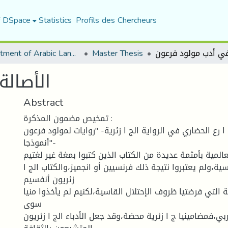
f DSpace
Statistics
Profils des Chercheurs
في أدب مولود فرعون
Master Thesis
Department of Arabic Language and Literature
الأصال
Abstract
تمخيص مضمون المذكرة :
ا رع الحضاري في الرواية الج ا زئرية- "روايات لمولود فرعون
أنموذجا"-
لعالمية بأمثمة عديدة من الكتاب الذين كتبوا بمغة غير لغتيم
ية،ولم يعتبروا نتيجة ذلك فرنسيين أو انجميز،والكتاب الج ا
زئريون أنفسيم
ة التي فرضتيا ظروف الإحتلال القاسية،لكنيم لم يأخذوا منيا
سوى
ربي،فمضامينيا ج ا زئرية محضة،وقد جعل الأدباء الج ا زئريون