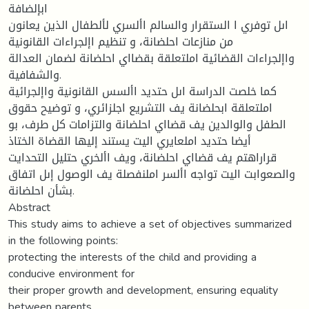
ابإلضافة
اىل توفري ا الستقرار والسالم األسري لألطفال الذين يعانون
من منازعات احلضانة، و تنظيم اإلجراءات القانونية
واإلجراءات القضائية املتعلقة بقضااي احلضانة لضمان العدالة
والشفافية.
كما خلصت الدراسة اىل حتديد األسس القانونية واإلجرائية
املتعلقة ابحلضانة يف التشريع اجلزائري، و توضيح حقوق
الطفل والوالدين يف قضااي احلضانة والتزامات كل طرف، بو
أيضا حتديد املعايري اليت يستند إليها القضاة الختاذ
قراراهتم يف قضااي احلضانة، ويف األخري حتليل التحدايت
والصعوابت اليت تواجه األسر املنفصلة يف الوصول إىل اتفاق
بشأن احلضانة.
Abstract
This study aims to achieve a set of objectives summarized
in the following points:
protecting the interests of the child and providing a
conducive environment for
their proper growth and development, ensuring equality
between parents