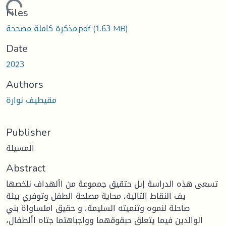
oading...
Files
مذكرة كاملة مصححة.pdf
(1.63 MB)
Date
2023
Authors
مقيطيف نوارة
Publisher
المسيلة
Abstract
تسعى هذه الدراسة إىل حتقيق جمموعة من األهداف نلخصها
يف النقاط التالية، محاية مصلحة الطفل وتوفري بيئة
صاحلة لنموه وتنميته السليمة، و حقيق املساواة بني
الوالدين فيما يتعلق حبقوقهما وواجباهتما جتاه األطفال،