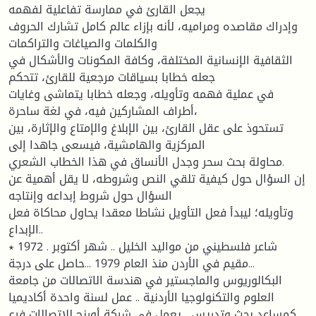
يجعل القارئ في ممارسة تفاعلية لفهمه
وإدراك مقاصده ومراميه، لأنه بإزاء عالم كامل تشارك الحروف
والكلمات والصياغات والتراكمات
الثقافية الإنسانية المختلفة، وكافة المكونات والأشكال في
جعله خطابا بسياقات مرجعية للقارئ، تتحكم
في عملية فهمه وتأويله، وجعله خطابا يتماشى وغايات
أطراف المشاركين فيه، في لغة ساحرة،
تستحوذ على عقل القارئ، بين الإبلاغ والإمتاع والإثارة، بين
المركزية والهامشية، فيسعى جاهدا إلى
محاولة بحث سحر وجدل الأنساق في هذا الخطاب الشعري.
إن السؤال حول كيفية تلقي النص وشروطه، لا يقل أهمية عن
السؤال حول شروط إبداعه وإنتاجه
وتأويله؛ ليبدأ فعل التأويل نشاطا معقدا يحاول محاكاة فعل
الإبداع..
∗ شاعر فلسطيني من مواليد الخليل .. شهر أكتوبر . 1972
...مقيم في الأردن منذ العام 1979 ...حاصل على درجة
البكالوريوس والماجستير في هندسة الاتصالات من جامعة
العلوم والتكنولوجيا الأردنية .. عمل لسنة واحدة أكاديميا
كمساعد بحث وتدريس... يعمل في شركة أورنج للاتصالات فرع