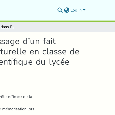
Log In
L’apport de la vidéo dans l’enseignementapprentissage d’un fait historique et l’appropriation d’une compétence culturelle en classe de FLE. Cas des apprenants de la 3èmeAS, filière scientifique du lycée Abderrahmen Ben Aouf –Ain khadra.
sage d’un fait
turelle en classe de
entifique du lycée
rôle efficace de la
e mémorisation lors