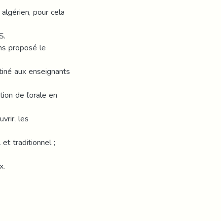
t algérien, pour cela
S.
ns proposé le
tiné aux enseignants
ion de l’orale en
vrir, les
et traditionnel ;
x.