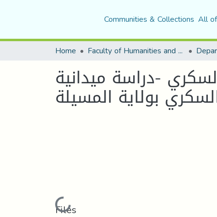
Communities & Collections
All o
Home
Faculty of Humanities and Social Sciences
Depar
لسكري -دراسة ميدانية
Loading...
Files