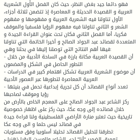
فهو دائما جيد بغض النظر، حيث كان الفصل الأول الشعرية
العربية و القصيدة الحديثة و المعاصرة إذ تتضمن ثلاثة أجزاء،
الأول تناولنا فيه الشعرية العربية و مفهومها و مفهوم
الشعر و الثاني تناولنا فيه مفهوم الرؤيا فلسفيا والموقف
فكريا، أما الفصل الثاني فكان تحت عنوان القراءة الجيدة و
المتعددة لقصائد عبد الجواد الصالح و أخيرا الخاتمة التي تناولنا
فيها أهم النتائج التي توصلنا إليها في بحثنا وهي:
- أن القصيدة العربية مكانة بارزة في الساحة الأدبية من خلال
التطور الحاصل في الشكل والمضمون
- أن موضوع الشعرية العربية تشكل اهتمام كبير في الدراسات
العربية المعاصرة لتطورها عبر العصور الأدبية
- تعدد أنواع القصائد أن كل تجرية إبداعية تحمل في بنيتها
رؤيا وموقف لصاحبها
ركز الشاعر عبد الجواد الصالح على المعجم الخاص بالأرض من
خلال قصائده إلى وجه عكا، حيث ركز على اظهار خصوصية
تاريخية حيث تعتبر منارة الأراضي الفلسطينية ولنا قراءة جيدة
في قصائد ليس حلما و الى وجه عكا
تطرقنا لتحليل القصائد تحليلا أسلوبيا وفق مستويات:
- تعميق الضمير "أنا" لدى الشاعر ولامست الرؤيا ذهنيا