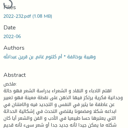
Files
2022-232.pdf
(1.08 MB)
Date
2022-06
Authors
وهيبة بوخالفة * أم كلتوم غانم, بن قرين عبدالله
Abstract
ملخص:
اهتم الادباء و النقاد و الشعراء بدراسة الشعر فهو حالة
وجدانية فكرية يرتكز فيها الذهن على نقطة معينة فهو تعبير
عن عاطفة ما يثير في النفس و التجديد فيه والامتنان في
ابداعه شكلا ومضمونا يقتضي التحدث في إشكالية الحداثة
التي يعتبرها حسا طبيعيا في الأدب و الفن والشعر أيا كان
شكله ما يمكن جيدا لأنه جديد جدا أو شعر سيء لأنه قديم