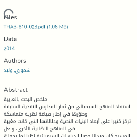
Loading...
Files
THA3-810-023.pdf
(1.06 MB)
Date
2014
Authors
شموري, ولید
Abstract
ملخص البحث بالعربیة
استفاد المنھج السیمیائي من ثمار المدارس النقدیة السابقة
وطوّرھا في إطار صیاغة نظریة متماسكة
تركز كثیرا على أبعاد البنیات النصیة ودلالاتھا التي كانت مغیبة
في المناھج النصّانیة الأخرى، ولعل
المسرح كان میدانا خصبا للدراسات السیمیائیة نظرا لما یحملھ