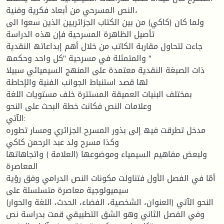
النص المسرحي من أبعاد فكریة وفنیة،
ولما كان (كاكي) من بین الكتاب الجزائریین الذین سعوا الى
تأصیل الظاھرة المسرحیة فإن ھذه الدراسة
جاءت لتحاول مقاربة الكاتب من خلال أھم إبداعاتھ النقدیة
والمتمثلة في مسرحیة "كل واحد وحكمھ "
ذات الصبغة النقدیة معتمدة على المنھج السیمیائي سبیلا
لھا قصد استنباط الجوانب الفنیة والإحاطة
بمختلف البنیات العمیقة المستترة خلف مستویات اللغة
وعلامات النص فكانت خطة البحث على النحو
الآتي:
مدخل تطرقت فیھ إلى بذور المسرح الجزائري ومسار تطوره
وكذا مسرح ولد عبد الرحمن كاكي
ولبعض مفاھیم السیمیاء وموضوعھا (العلامة ) واتجاھاتھا
المعاصرة
أمّا في الفصل الأول فتناولت مكونات النص الدرامي وفق رؤیة
سیمیولوجیة معاصرة متسلسلة على
النحو الآتي (العنوان، الشخصیة، الفضاء، الحدث، اللغة والحوار)
وفي الفصل الثاني وھو الشق التطبیقي قمت بدراسة نص