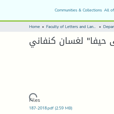
Communities & Collections
All o
Home
Faculty of Letters and Languages
لى حيفا" لغسان كنفاني
Loading...
Files
187-2018.pdf
(2.59 MB)