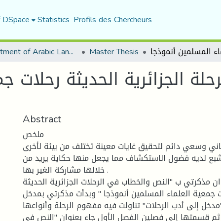
f DSpace
Statistics
Profils des Chercheurs
Department of Arabic Language and Literature
Master Thesis
لة الجزائرية الحديثة رحلات ج
Abstract
ملخص
ني وسعي دائم لتحقيق غايات معينة تختلف من بيئة لأخرى
تشبع لديه فضول الاستكشاف مما يجعل منها حكاية يريد من
خلالها مشاركة الغير بها .
ان مذكرتي ب "النص والخطاب في الرحلات الجزائرية الحديثة
196م) رحلات جمعية العلماء المسلمين أنموذجا " وبدأت مذكرتي بمدخل
مدخل إلى أدب الرحلات" تناولت فيه مفهوم الرحلة وأنواعها
ثم قسمتها إلى فصلين الفصل الأول جاء بعنوان "النص في