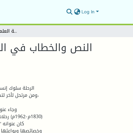
Log In
النص والخطاب في الرحلة الجزائرية الحديثة رحلات جمعية العلماء المسلمين أنموذجا
النص والخطاب في الرح
الرحلة سلوك إنسا
،ومن مرتحل لأخر ل
وجاء عنو
(1830م-2
كان عنوانه "
وخصائصها وبواعثها 