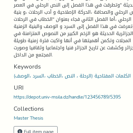
الحديثة "وتطرقت في هذا الفصل إلى النص الرحلي في العصر
 الرحلي والصحافة ،الحركة الإصلاحية و أدب الرحلات ،و بنية
لرحلي ،أما الفصل الثاني فجاء بعنوان "الخطاب في الرحلات
"وتعرضت في هذا الفصل إلى السرد و الوصف والبنية الزمنية
الجزائرية الحديثة هو الزخم الكبير من النصوص المتزامنة في
لمجلات وتكمن أهميتها في أنها واكبت فترة زمنية طويلة
زائر وكشفت عن تاريخ الجزائر فنيا واجتماعيا وثقافيا وصورت
المجتمع من الداخل.
Keywords
الكلمات المفتاحية (الرحلة ، النص ،الخطاب ،السرد ،الوصف)
URI
https://depot.univ-msila.dz/handle/123456789/5395
Collections
Master Thesis
Full item page