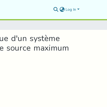
Log In
sue d'un système
 de source maximum