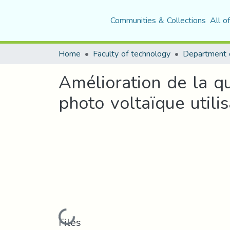
Communities & Collections
All o
Home
Faculty of technology
Department o
Amélioration de la qu
photo voltaïque util
Loading...
Files