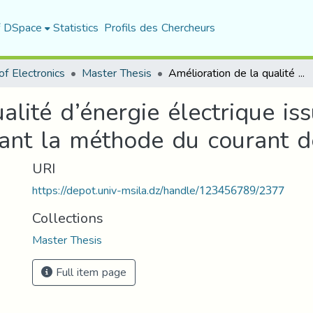
f DSpace
Statistics
Profils des Chercheurs
f Electronics
Master Thesis
Amélioration de la qualité d’énergie électrique issue d'un système photo voltaïque utilisant la méthode du courant de source maximum
alité d’énergie électrique is
isant la méthode du courant
URI
https://depot.univ-msila.dz/handle/123456789/2377
Collections
Master Thesis
Full item page