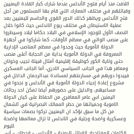
اللافت منذ أيام فتوح الأندلس عندما شارك كبار القادة اليمنيين
وقبائلهم في مختلف المعارك التي قام بها المسلمون من أجل
فتح الأندلس ويظهر كذلك الدور القوي والحاسم لليمنيين بعد
عملية الاستيطان في مختلف ربوع الاندلس حيث كانوا خلال
النصف الأول للوجود الإسلامي في البلاد حكاما لبلاد وسيطروا
على منصب الوالي في معظم الأوقات، كما شاركوا في أجهزة
الدولة الأموية حيث وجدوا في معظم المناصب الإدارية
المعروفة في الدولة الأموية بداية من الحجابة أعلى منصب
حتى ولاية الكور كوظيفة إقليمية أمثال قبيلة تجيب وخولان
ومعافر هذا في الجانب السياسي الادري، أما الجانب العسكري
فيبدوا دورهم في مسارعتهم لمساندة عبدالرحمان الداخل في
مشروع إعادة إحياء الدولة الأموية في الأندلس و نجحوا في
مساعيهم، والدليل على حضورهم أيضا تمكن احد رجالات
اليمنين ابي عامر المعافري من الحفاظ على كيان الدولة
الاموية وحمياتها من حظر الممالك النصرانية في الشمال.
من كل ما سبق نؤكد ان اليمنيين تركوا بصمات سياسية
وعسكرية واضحة وجلية في الاندلس لا تزال معالمها واضحة
لليوم.
الكلمات المفتاحية: القبائل اليمنية – الأندلس – قحطان – أبي