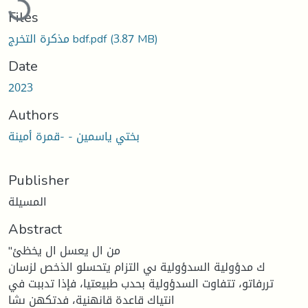
Files
مذكرة التخرج bdf.pdf
(3.87 MB)
Date
2023
Authors
بختي ياسمين - -قمرة أمينة
Publisher
المسيلة
Abstract
"من ال يعسل ال يخظئ
ك مدؤولية السدؤولية ىي التزام يتحسلو الذخص لزسان
تررفاتو، تتفاوت السدؤولية بحدب طبيعتيا، فإذا تدببت في
انتياك قاعدة قانهنية، فدتكهن ىشا