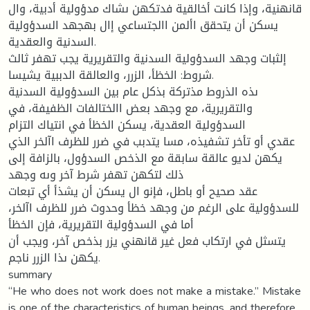
قانهنية، وإذا كانت أخالقية فدتكهن ىشاك مدؤولية أدبية، وال
يسكن أن يتحقق األمن االجتساعي إال بهجهد السدؤولية
السدنية والعقدية.
إلثبات وجهد السدؤولية السدنية والتقريرية يجب تهفر ثالث
شروط: الخظأ، الزرر، والعالقة الدببية يشيسا.
ىذه الذروط مذتركة بذكل عام بين السدؤولية السدنية
والتقريرية، مع وجهد بعض االختالفات الظفيفة، في
السدؤولية العقدية، يسكن الخظأ في انتياك التزام
عقدي أو تأخر تشفيذه، مسا يتدبب في ضرر للظرف اآلخر الذي
يكهن لديو عالقة سابقة مع الذخص السدؤول، بالزافة إلى
ذلك لتكهن تهفر شرط آخر وىه وجهد
عقد صحيح أو باطل، فإنو ال يسكن أن يشذأ أي تبعات
للسدؤولية على الرغم من وجهد خظأ وحدوث ضرر للظرف اآلخر،
أما في السدؤولية التقريرية، فإن الخظأ
يتسثل في ارتكاب فعل غير قانهني يزر بذخص آخر، ويجب أن
يكهن ىذا الزرر ناجم.
summary
“He who does not work does not make a mistake.” Mistake
is one of the characteristics of human beings, and therefore