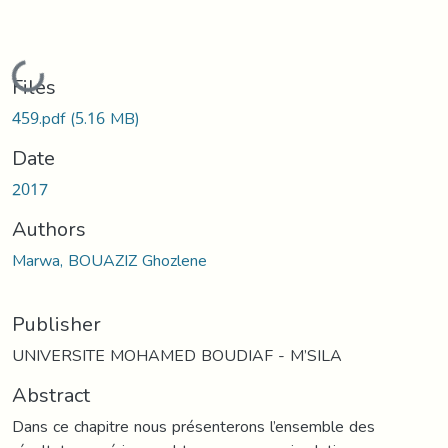
Loading...
Files
459.pdf
(5.16 MB)
Date
2017
Authors
Marwa, BOUAZIZ Ghozlene
Publisher
UNIVERSITE MOHAMED BOUDIAF - M’SILA
Abstract
Dans ce chapitre nous présenterons l’ensemble des