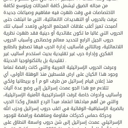
من مجاله الضيق ليشمل كافة المجالات ويتوسع لكافة
الاختصاصات في وقت ظهرت فيه مفاهيم وصياغات جديدة
عرفت بالحروب أو التهديدات الاتماثلية، التي ما انبثقت حتى
أصبحت تميز أغلب علاقات المجتمع الدولي وتعدد أسباب تلك
الحروب التي غالبا ما تكون عقائدية أو دينية فقد ظهرت نظرية
حروب الجيل الرابع لتحديد معالم وخصائص وأسباب الحروب
اللاتماثلية، وبالتالي فأساليب إدارة الحرب فيها تصطبغ بالطابع
الفكري وإدارة حرب غير تقليدية بحيث استخدم أساليب غير
تقليدية بل بالتكنولوجيا الحديثة .
وعرفت الحروب الإسرائيلية العربية والتي كانت رافضة تماما
وجود هذا الكيان على ارض فلسطين منذ الوهلة الأولى، أي
منذ إعلان قيام إسرائيل من طرف الو م أ و بريطانيا ولكي
تتلاءم مع هذا الجو عمدت إسرائيل إلى وضع عدة آليات
وأساليب وأدوات خاصة عّرفت الإستراتيجية الأمنية الإسرائيلية،
والتي من أهم مبادئها اعتماد مبدأ الردع الفعال وكذا الحرب
بالضربة الإستباقية-الوقائية في اغلب حروب إسرائيل وحزب الله
وحركة حماس كحركات مقاومة ومناهضة ورافضة للوجود
الإسرائيلي. عمدت إسرائيل إلى شن حروب واسعة النطاق على