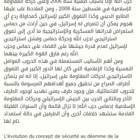
حزب الله أولا بأسباب ضمنية سنة 2006 وعلى حركة المقاومة
الإسلامية في فلسطين سنة 2008 ، ومن الملاحظ غلب عليها
الطابع الديني وكذا التفوق الكبير لإسرائيل كمحاولة ردع أي
هجوم يمكن أن تتعرض له إسرائيل، في حين أرادت من حماس
استعراض قدراتها العسكرية والإستراتيجية ما أدى إلى تفوق
استراتيجي لحزب الله وحركة حماس وفشل استراتيجي
لإسرائيل لعدم قدرة جيشها على القضاء على حماس وحزب
الله رغم فارق القوة الكبيرة بينهما.
ومن أهم الأساليب المستعملة في هذه الحروب العوامل
النفسية وكذا الإعلامية التي كان لها الدور الكبير في التفوق
الاستراتيجي لحركات المقاومة على إسرائيل، إلا انه لم يتمكن
أطراف الصراع من تحقيق جميع أهدافهم المرسومة بالنسبة
للحروب اللاتماثلية، فإن وجود طرف يعني تهديد لوجود الطرف
الأخر وبالتالي الحرب بين الجيش الإسرائيلي وحركات المقاومة
الإسلامية (حماس حزب الله) لا تزال قائمة وأن السنوات القليلة
القادمة ستشهد خلافات أخرى وأن الطرفين في حالة استعداد
تام لها.
L'évolution du concept de sécurité au dilemme de la