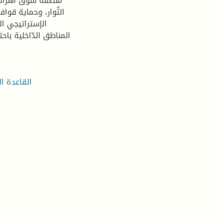
منطقة سوق أهراس م
الثّوار، وحماية قوا
الإستراتيجي ال
المناطق الدّاخلية باح
القاعدة ال