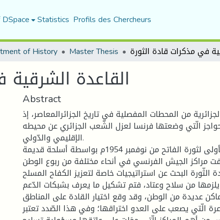
f DSpace
Statistics
Profils des Chercheurs
tment of History
Master Thesis
القاعدة الشرقية ف
Abstract
 الجزائرية من المحطات المفصلية في تاريخ الجزائرالمعاصر، إذ
حواجز الّتي وضعتها فرنسا لعزل الشّعب الجزائري عن محيطه
الإقليمي والدّولي.
انطلقت العمليات الأولى لثورة الفاتح من نوفمبر 1954م بواسطة أسلحة قديمة
ت مراكز الجيش الفرنسي في أنحاء مختلفة من ربوع الوطن
ة الثّورة البحث عن استراتيجيات خاصة لتعزيز الكفاح المسلح
ا يلزمها من سلاح وعتاد، فتم تشكيل ما يعرف بشبكات الدّعم
اكن عديدة من الوطن، وقد وقع اختيار القادة على المناطق
عرة الّتي يصعب على العدو اختراقها؛ وفي هذا الصّدد تعتبر