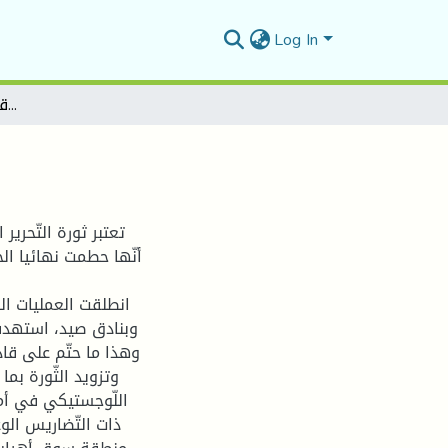
Log In
القاعدة الشرقية في مذكرات قادة الثورة
تعتبر ثورة التّحرير
أنّها حطمت نهائيا ال
وبنادق صيد، استهدف
وهذا ما حتّم على قاد
وتزويد الثّورة بم
اللّوجستيكي في أم
ذات التّضاريس الو