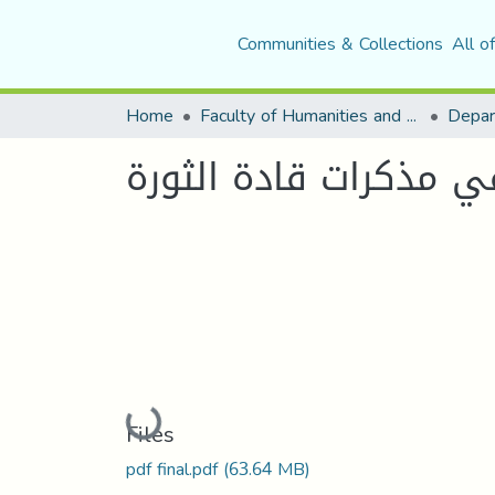
Communities & Collections
All o
Home
Faculty of Humanities and Social Sciences
Depar
ي مذكرات قادة الثورة
Loading...
Files
pdf final.pdf
(63.64 MB)