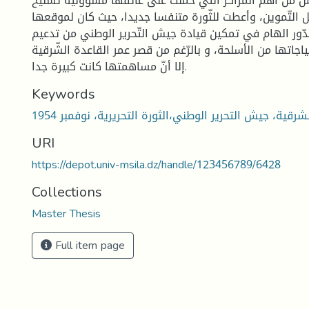
ن أهم المراكز الّتي حمَلت على عاتقها مسؤولية تسليح
فل التّموين، وأعطت للثّورة متنفسا جديدا، حيث كان لموقعها
دّور الهام في تمكين قيادة جيش التّحرير الوطني من تدعيم
تياجاتها من الأسلحة، و بالرّغم من قصر عمر القاعدة الشّرقية
إلا أنّ مساهمتها كانت كبيرة جدا.
Keywords
شرقية، جيش التحرير الوطني،الثورة التحريرية، نوفمبر 1954
URI
https://depot.univ-msila.dz/handle/123456789/6428
Collections
Master Thesis
Full item page