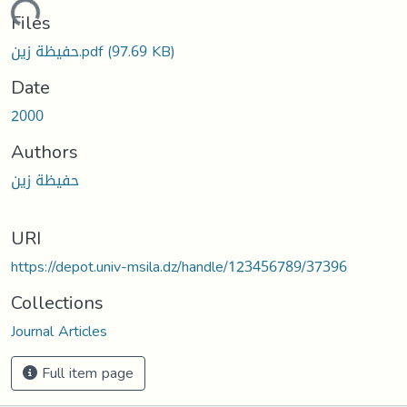
Loading...
Files
حفيظة زين.pdf
(97.69 KB)
Date
2000
Authors
حفيظة زين
URI
https://depot.univ-msila.dz/handle/123456789/37396
Collections
Journal Articles
Full item page