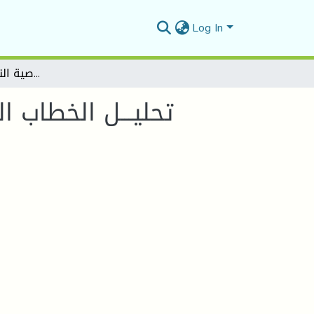
Log In
تحليـــل الخطاب الروائــــي فـــــي النقد الجزائــري المعاصر - بين خصوصية النص والنظرية الغربية -
تحليـــل الخطاب ال