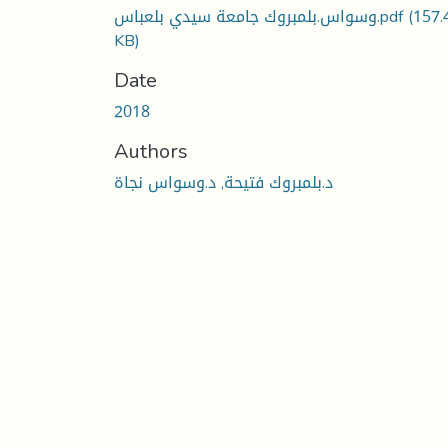
وسواس.بلمبروك جامعة سيدي بلعباس.pdf
(157.
KB)
Date
2018
Authors
د.بلمبروك فتيحة, د.وسواس نجاة