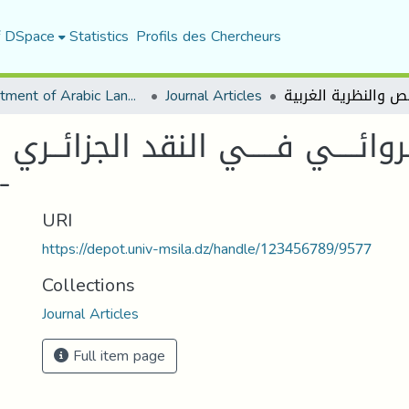
f DSpace
Statistics
Profils des Chercheurs
Department of Arabic Language and Literature
Journal Articles
روائــــي فـــــي النقد الجزائــ
النص والن -
URI
https://depot.univ-msila.dz/handle/123456789/9577
Collections
Journal Articles
Full item page