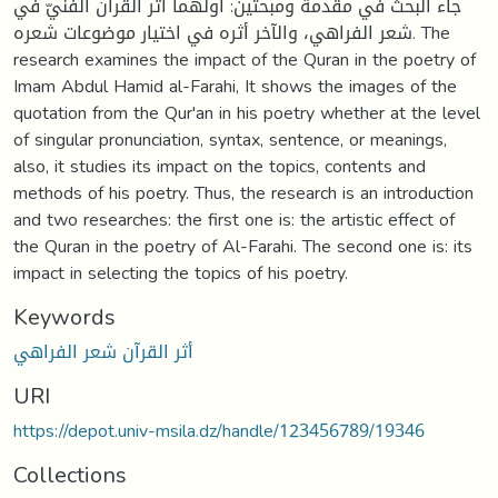
جاء البحث في مقدمة ومبحثين: أولهما أثر القرآن الفنيّ في
شعر الفراهي، والآخر أثره في اختيار موضوعات شعره. The
research examines the impact of the Quran in the poetry of
Imam Abdul Hamid al-Farahi, It shows the images of the
quotation from the Qur'an in his poetry whether at the level
of singular pronunciation, syntax, sentence, or meanings,
also, it studies its impact on the topics, contents and
methods of his poetry. Thus, the research is an introduction
and two researches: the first one is: the artistic effect of
the Quran in the poetry of Al-Farahi. The second one is: its
impact in selecting the topics of his poetry.
Keywords
أثر القرآن شعر الفراهي
URI
https://depot.univ-msila.dz/handle/123456789/19346
Collections