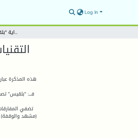
Log In
التقنيات الزمنية ودلالتها في رواية "بلقيس" لـ: علاوة كوسة
التقنيا
هذه المذكرة عبار
فـــ: "بلقيس" ت
تضفي المفارقات 
(مشهد والوقفة)، 