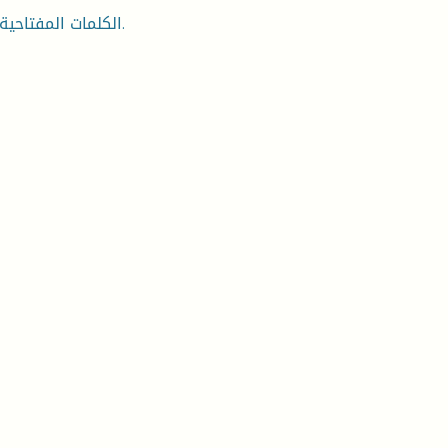
الكلمات المفتاحية: التقنيات - حركية - الزمن - الرواية - بلقيس - علاوة كوسة.