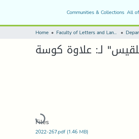
Communities & Collections
All o
Home
Faculty of Letters and Languages
بلقيس" لـ: علاوة كوسة
Loading...
Files
2022-267.pdf
(1.46 MB)