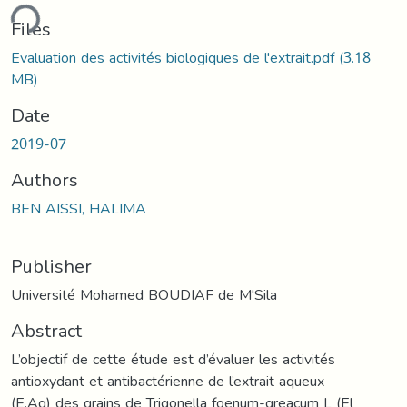
ding...
Files
Evaluation des activités biologiques de l'extrait.pdf
(3.18
MB)
Date
2019-07
Authors
BEN AISSI, HALIMA
Publisher
Université Mohamed BOUDIAF de M'Sila
Abstract
L’objectif de cette étude est d’évaluer les activités
antioxydant et antibactérienne de l’extrait aqueux
(E.Aq) des grains de Trigonella foenum-greacum L (El