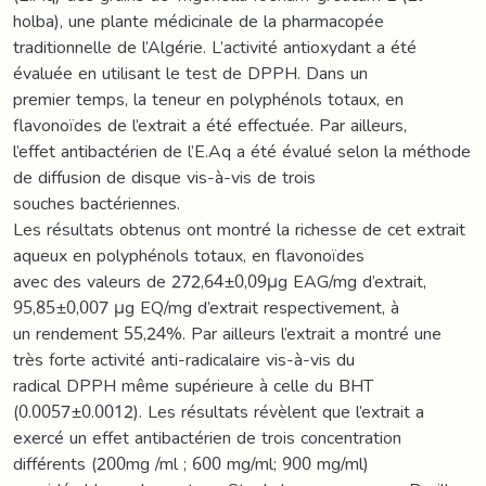
holba), une plante médicinale de la pharmacopée
traditionnelle de l’Algérie. L’activité antioxydant a été
évaluée en utilisant le test de DPPH. Dans un
premier temps, la teneur en polyphénols totaux, en
flavonoïdes de l’extrait a été effectuée. Par ailleurs,
l’effet antibactérien de l’E.Aq a été évalué selon la méthode
de diffusion de disque vis-à-vis de trois
souches bactériennes.
Les résultats obtenus ont montré la richesse de cet extrait
aqueux en polyphénols totaux, en flavonoïdes
avec des valeurs de 272,64±0,09μg EAG/mg d’extrait,
95,85±0,007 μg EQ/mg d’extrait respectivement, à
un rendement 55,24%. Par ailleurs l’extrait a montré une
très forte activité anti-radicalaire vis-à-vis du
radical DPPH même supérieure à celle du BHT
(0.0057±0.0012). Les résultats révèlent que l’extrait a
exercé un effet antibactérien de trois concentration
différents (200mg /ml ; 600 mg/ml; 900 mg/ml)