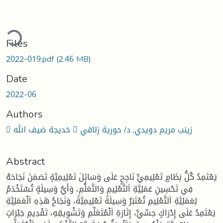
ding...
Files
2022-019.pdf
(2.46 MB)
Date
2022-06
Authors
 خديجة ضيف الله  زينب مريم دويدي, د/ حورية زلاقي
Abstract
يَعْتَمِدُ كُلُّ نِظَامٍ تَعْلِيمِيٍّ نَاجِحٍ عَلَى وَسَائِلَ تَعْلِيمِيَّةٍ تَضمَنَ نَجَاحَهُ
فِي تَحْسِينِ عَمَلِيَّةِ اَلتَّعْلِيمِ وَالتَّعَلُّمِ، وَأَيُّ وَسِيلَةٍ تُسْتَخْدَمُ
لِعَمَلِيَّةِ اَلتَّعْلِيمِ تُعْتَبَرُ وَسِيلَةً تَعْلِيمِيَّةً، وَنَجَاحُ هَذِهِ اَلْعَمَلِيَّةِ
يَعْتَمِدُ عَلَى إِدْرَاكٍ حِسِّيٍّ، إِثَارَةِ اَلْمُتَعَلِّمِ وَتَشْوِيقِهِ، تَقْدِيمِ خِبْرَاتٍ