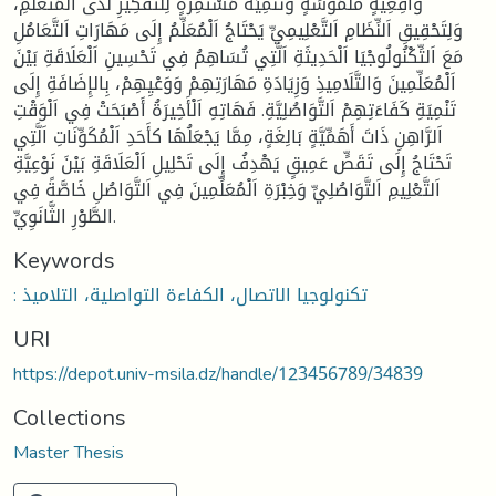
وَاقِعِيَّةٍ مَلْمُوسَةٍ وَتَنْمِيَةٌ مُسْتَمِرَّةٍ لِلتَّفْكِيرِ لَدَى اَلْمُتَعَلِّمِ،
وَلِتَحْقِيقِ اَلنِّظَامِ اَلتَّعْلِيمِيِّ يَحْتَاجُ اَلْمُعَلِّمُ إِلَى مَهَارَاتِ اَلتَّعَامُلِ
مَعَ اَلتِّكْنُولُوجْيَا اَلْحَدِيثَةِ اَلَّتِي تُسَاهِمُ فِي تَحْسِينِ اَلْعَلَاقَةِ بَيْنَ
اَلْمُعَلِّمِينَ وَالتَّلَامِيذِ وَزِيَادَةِ مَهَارَتِهِمْ وَوَعْيِهِمْ، بِالإِضَافَةِ إِلَى
تَنْمِيَةِ كَفَاءَتِهِمْ اَلتَّوَاصُلِيَّةِ. فَهَاتِهِ اَلْأَخِيرَةُ أَصْبَحَتْ فِي اَلْوَقْتِ
اَلرَّاهِنِ ذَاتَ أَهَمِّيَّةٍ بَالِغَةٍ، مِمَّا يَجْعَلُهَا كأَحَدِ اَلْمُكَوِّنَاتِ اَلَّتِي
تَحْتَاجُ إِلَى تَقَصٍّ عَمِيقٍ يَهْدِفُ إِلَى تَحْلِيلِ اَلْعَلَاقَةِ بَيْنَ نَوْعِيَّةِ
اَلتَّعْلِيمِ اَلتَّوَاصُلِيِّ وَخِبْرَةِ اَلْمُعَلِّمِينَ فِي اَلتَّوَاصُلِ خَاصَّةً فِي
الطَّوْرِ الثَّانَوِيِّ.
Keywords
: تكنولوجيا الاتصال، الكفاءة التواصلية، التلاميذ
URI
https://depot.univ-msila.dz/handle/123456789/34839
Collections
Master Thesis