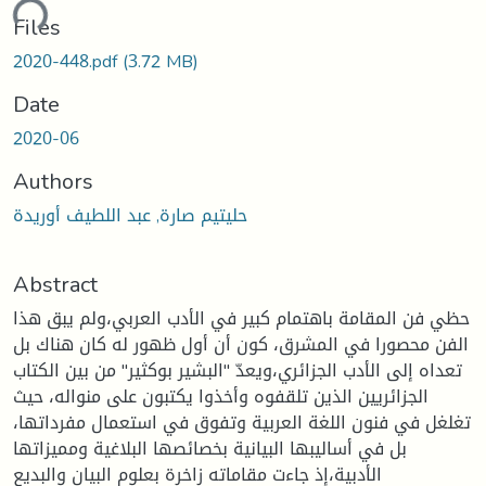
ding...
Files
2020-448.pdf
(3.72 MB)
Date
2020-06
Authors
حليتيم صارة, عبد اللطيف أوريدة
Abstract
حظي فن المقامة باهتمام كبير في الأدب العربي،ولم يبق هذا
الفن محصورا في المشرق، كون أن أول ظهور له كان هناك بل
تعداه إلى الأدب الجزائري،ويعدّ "البشير بوكثير" من بين الكتاب
الجزائريين الذين تلقفوه وأخذوا يكتبون على منواله، حيث
تغلغل في فنون اللغة العربية وتفوق في استعمال مفرداتها،
بل في أساليبها البيانية بخصائصها البلاغية ومميزاتها
الأدبية،إذ جاءت مقاماته زاخرة بعلوم البيان والبديع