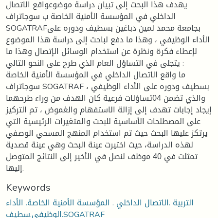
يهدف هذا البحث إلى تبيان دراسة موضوعواقع الاتصال
الداخلي في المؤسسة الأمنية الخاصة ب سوجاتراف
SOGATRAFبجامعة محمد لمين دباغين بسطيف ودوره على
الأداء الوظيفي ، وهذا ما دفع لباحث إلى دراسة هذا الموضوع
لإعطاء فكرة ونظرة عن استخدام الوسائل الإتصال وهذا ما
يتجلى في التساؤل العام الذي طرح على النحو التالي :
ما واقع الاتصال الداخلي في المؤسسة الأمنية الخاصة
سوجاتراف SOGATRAF بسطيف ودوره على الأداء الوظيفي ،
والذي تضمن 04تساؤلات فرعية كان الهدف من وراء طرحهما
إيجاد إجابات تهدف إلى إزالة الاستفهام والغموض ، تم التركيز
على المصطلحات الأساسية للبحث والمتغيرات الرئيسية التي
يرتكز عليها البحث حيث تم استخدام المنهج المسحي الوصفي
لهذه الدراسة، حيث اختيرت عينة البحث وهي عينة قصدية
تمثلت في 40 موظف لنصل في الأخير إلى النتائج المتوصل
إليها.
Keywords
التربية .الاتصال الداخلي . المؤسسة الأمنية الخاصة. الأداء
الوظيفي.سطيف.SOGATRAF