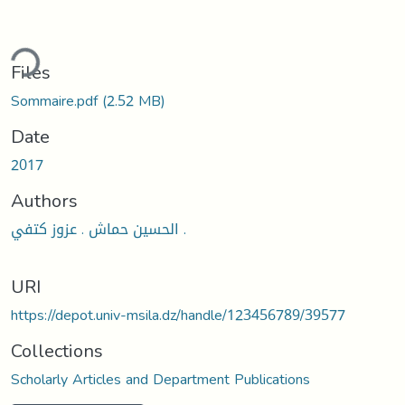
ding...
Files
Sommaire.pdf
(2.52 MB)
Date
2017
Authors
الحسين حماش . عزوز كتفي .
URI
https://depot.univ-msila.dz/handle/123456789/39577
Collections
Scholarly Articles and Department Publications