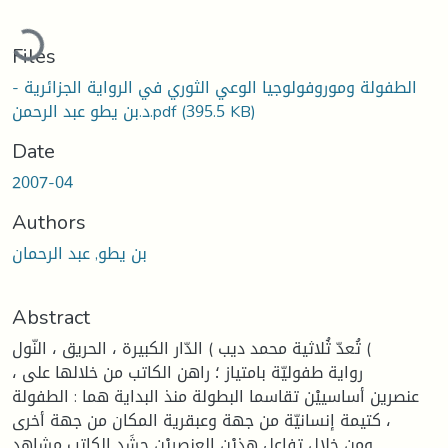
ading...
Files
الطفولة وموروفولوجيا الوعي الثوري في الرواية الجزائرية -
(395.5 KB)
د.بن يطو عبد الرحمن.pdf
Date
2007-04
Authors
بن يطو, عبد الرحمان
Abstract
تُعدّ ثُلاثية محمد ديب ) الدّار الكبيرة ، الحريق ، النّول (
، رواية طفوليّة بامتياز ؛ راهن الكاتب من خلالها على
عنصرين أساسييْن تقاسما البطولة منذ البداية هما : الطفولة
كتيمة إنسانيّة من جهة وعبقرية المكان من جهة أخرى ،
ومن خلال تفاعل هذيْن العنصريْن حشَد الكاتب مشاهد